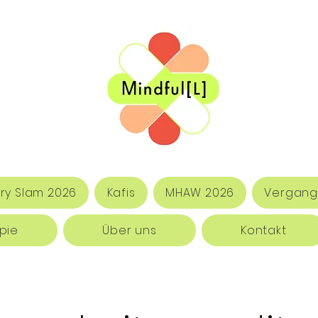
ry Slam 2026
Kafis
MHAW 2026
Vergang
pie
Über uns
Kontakt