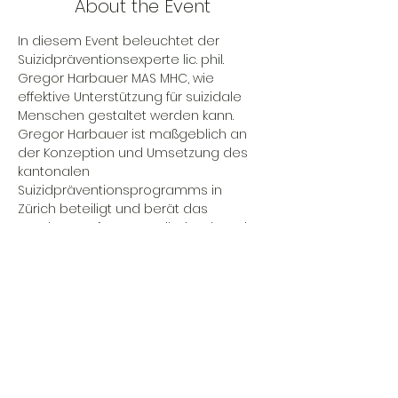
About the Event
In diesem Event beleuchtet der 
Suizidpräventionsexperte lic. phil. 
Gregor Harbauer MAS MHC, wie 
effektive Unterstützung für suizidale 
Menschen gestaltet werden kann. 
Gregor Harbauer ist maßgeblich an 
der Konzeption und Umsetzung des 
kantonalen 
Suizidpräventionsprogramms in 
Zürich beteiligt und berät das 
Bundesamt für Gesundheit. Er hat ein 
innovatives Instrument zur 
Einschätzung des Suizidrisikos 
entwickelt und arbeitet an der 
Einführung von Präventionskonzepten 
in öffentlichen und privaten 
Institutionen. Erfahren Sie, wie durch 
gezielte Maßnahmen und offene 
Kommunikation Suizidprävention 
erfolgreich gelingen kann.