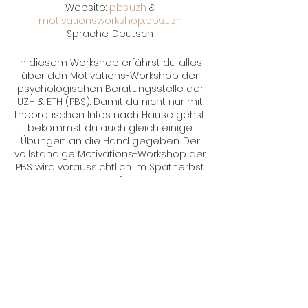
Website:
pbs.uzh
&
motivationsworkshop.pbs.uzh
Sprache: Deutsch
In diesem Workshop erfährst du alles
über den Motivations-Workshop der
psychologischen Beratungsstelle der
UZH & ETH (PBS). Damit du nicht nur mit
theoretischen Infos nach Hause gehst,
bekommst du auch gleich einige
Übungen an die Hand gegeben. Der
vollständige Motivations-Workshop der
PBS wird voraussichtlich im Spätherbst
durchgeführt.
Volle Workshopbeschreibung: An drei
Vormittagen entwickeln die
Teilnehmenden starke intrinsische
Motivation. Spielerisch werden dabei
Methoden der Bildwahl, Imagination,
Ressourcenaktivierung und
Gruppenreflexionen angewandt, um
mit einem positiven Gefühl