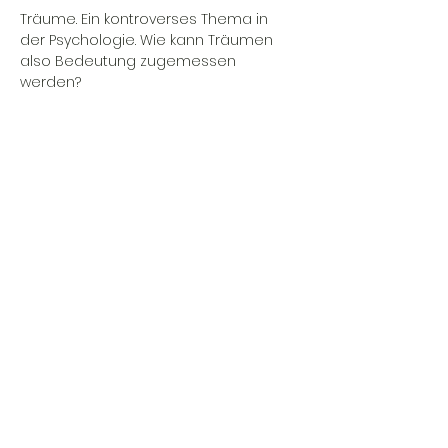
Träume. Ein kontroverses Thema in 
der Psychologie. Wie kann Träumen 
also Bedeutung zugemessen 
werden?

Diese Veranstaltung bietet dir eine 
Einführung in die Welt der Träume. Du 
erhältst einen multidisziplinären 
Einblick in die Existenz und das Wirken 
der Träume, sowie eine historische 
Einbettung und den Erfahrungsbericht 
einer Expertin.
share on social media