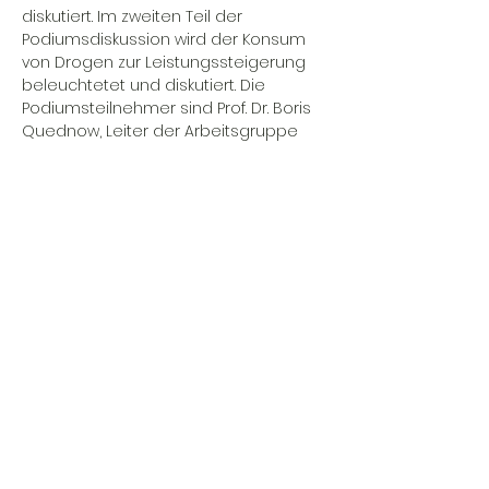
diskutiert. Im zweiten Teil der 
Podiumsdiskussion wird der Konsum 
von Drogen zur Leistungssteigerung 
beleuchtetet und diskutiert. Die 
Podiumsteilnehmer sind Prof. Dr. Boris 
Quednow, Leiter der Arbeitsgruppe 
"Experimentelle und klinische 
Pharmakopsychologie" an der UZH, 
Thilo Beck, Chefarzt Psychiatrie am 
Arud Zentrum für Suchtmedizin Zürich 
sowie Matthias Christoph Humm, 
Sozialarbeiter bei saferparty.ch. 
Während der gesamten 
Veranstaltung können Fragen gestellt 
werden, welche am Schluss 
besprochen werden.
share on social media